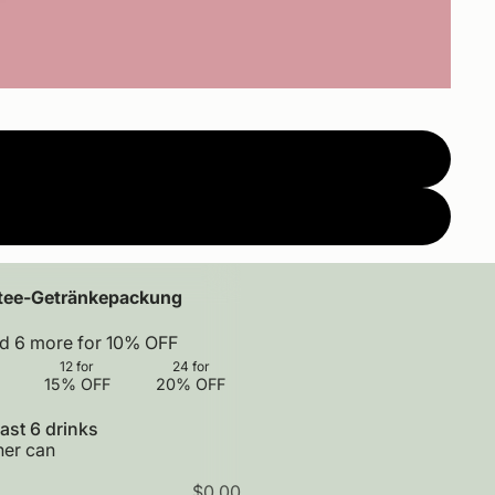
stee-Getränkepackung
dd
6
more for
10%
OFF
12
for
24
for
15%
OFF
20%
OFF
1
2
2
4
east 6 drinks
f
f
her can
o
o
r
r
$0.00