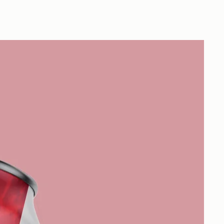
Konto
Artikel im
Install app
Search
Warenkorb
0
insgesamt:
0