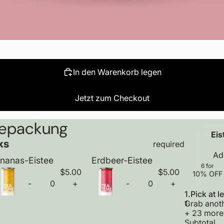
In den Warenkorb legen
Jetzt zum Checkout
kepackung
U
s
Ei
ks
e
required
u
E
A
nanas-Eistee
Erdbeer-Eistee
p
r
6
for
a
$5.00
$5.00
d
10%
OFF
6
n
Q
Q
b
-
+
-
+
f
D
I
D
I
d
u
u
e
1.
Pick at l
o
e
n
e
n
d
a
a
e
Grab anot
1
r
c
c
c
c
o
n
n
r
+ 23 more
1
r
r
r
r
w
t
t
-
Subtotal