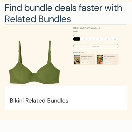
Find bundle deals faster with
i
s
Related Bundles
r
e
q
u
i
r
e
d
Bikini Related Bundles