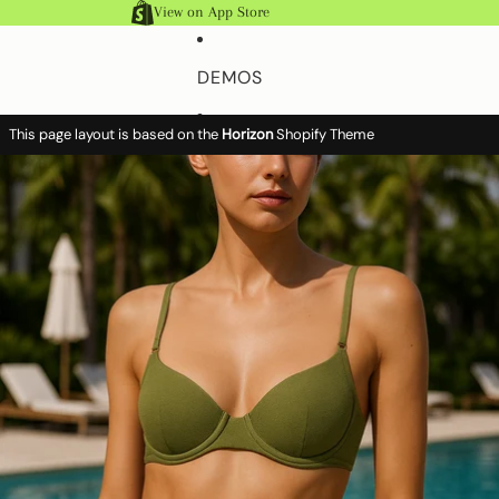
Direkt zum Inhalt
View on App Store
DEMOS
This page layout is based on the
Horizon
Shopify Theme
MERKMALE
Zu Produktinformationen springen
Konto
Konto
Artikel 
Search
Warenko
Search
insgesam
0
HILFEDOKUMENTE
MORE