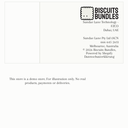
Sundae Lane Technology -
FZCO
Dubai, UAE
Sundae Lane Pty Ltd (ACN
666 645 263)
Melbourne, Australia
© 2026
Biscuits Bundles
,
Powered by Shopify
Datenschutzerklärung
This store is a demo store. For illustration only. No real
products, payments or deliveries.